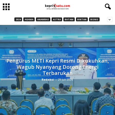
2024
AGAMA
ANAMBAS
ASTRA
BATAM
BINTAN
BISNIS
Pengurus METI Kepri Resmi Dikukuhkan,
Wagub Nyanyang Dorong Energi
Terbarukan
Redaksi
-
29 Juli 2026