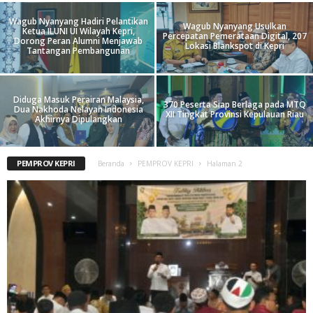
Wagub Nyanyang Hadiri Pelantikan
Wagub Nyanyang Usulkan
Ketua ILUNI UI Wilayah Kepri,
Percepatan Pemerataan Digital, 207
Dorong Peran Alumni Menjawab
Lokasi Blankspot di Kepri
Tantangan Pembangunan
Diduga Masuk Perairan Malaysia,
370 Peserta Siap Berlaga pada MTQ
Dua Nakhoda Nelayan Indonesia
XII Tingkat Provinsi Kepulauan Riau
Akhirnya Dipulangkan
PEMPROV KEPRI
Beranda
PEMPROV KEPRI
Halaman 2