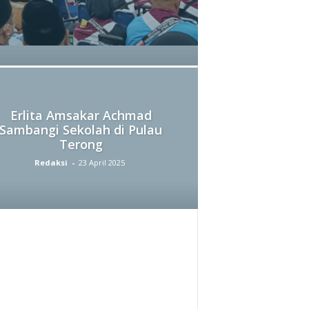
T
U
C
H
Erlita Amsakar Achmad
Sambangi Sekolah di Pulau
Terong
A
Redaksi
-
23 April 2025
N
N
E
L