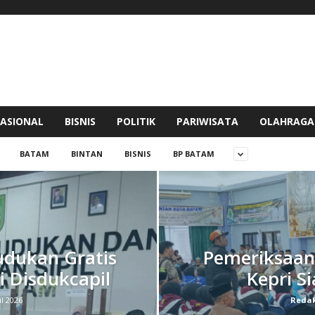
ASIONAL
BISNIS
POLITIK
PARIWISATA
OLAHRAGA
BATAM
BINTAN
BISNIS
BP BATAM
dukan Gratis
Pemeriksaan 
i Disdukcapil
Kepri S
il 2026
Redak