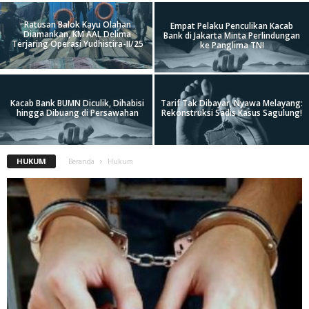
Ratusan Balok Kayu Olahan
Empat Pelaku Penculikan Kacab
Diamankan, KM AAL Delima
Bank di Jakarta Minta Perlindungan
Terjaring Operasi Yudhistira-II/25
ke Panglima TNI
Kacab Bank BUMN Diculik, Dihabisi
Tarif Tak Dibayar, Nyawa Melayang:
hingga Dibuang di Persawahan
Rekonstruksi Sadis Kasus Sagulung!
HUKUM
Beranda
Hukum