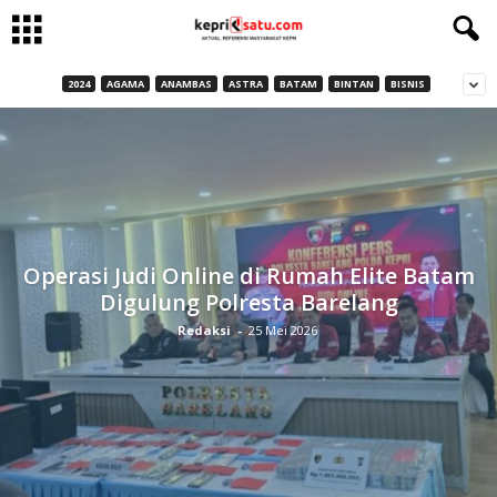
2024
AGAMA
ANAMBAS
ASTRA
BATAM
BINTAN
BISNIS
Operasi Judi Online di Rumah Elite Batam
Digulung Polresta Barelang
Redaksi
-
25 Mei 2026