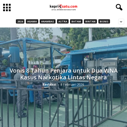
2024
AGAMA
ANAMBAS
ASTRA
BATAM
BINTAN
BISNIS
Vonis 8 Tahun Penjara untuk Dua WNA
Kasus Narkotika Lintas Negara
Redaksi
-
8 Februari 2026