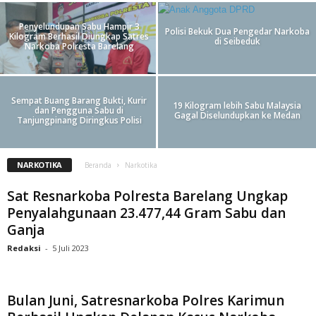
Penyelundupan Sabu Hampir 3
Polisi Bekuk Dua Pengedar Narkoba
Kilogram Berhasil Diungkap Satres
di Seibeduk
Narkoba Polresta Barelang
Sempat Buang Barang Bukti, Kurir
19 Kilogram lebih Sabu Malaysia
dan Pengguna Sabu di
Gagal Diselundupkan ke Medan
Tanjungpinang Diringkus Polisi
NARKOTIKA
Beranda
Narkotika
Sat Resnarkoba Polresta Barelang Ungkap
Penyalahgunaan 23.477,44 Gram Sabu dan
Ganja
Redaksi
-
5 Juli 2023
Bulan Juni, Satresnarkoba Polres Karimun