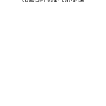
© Keprisatu.com I Penerbit PT. Media Kepri Satu