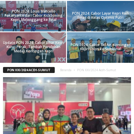
PON 2024: Louis Marcello
PON 2024: Cabor Layar Kepri Raih
Pakaryanto dari Cabor Kickboxing
Emas di Kelas Optimis Putri
Kepri, Melenggang ke Final
Update PON 2024: Cabor Biliar Kepri
PON 2024: Cabor Ski Air, Kontingen
Kunci Perak, Tambah Perolehan
Kepri Lolos ke Semifinal
Medali Kontingen Kepri
PON XXI/2024 ACEH-SUMUT
Beranda
PON XXI/2024 Aceh-Sumut