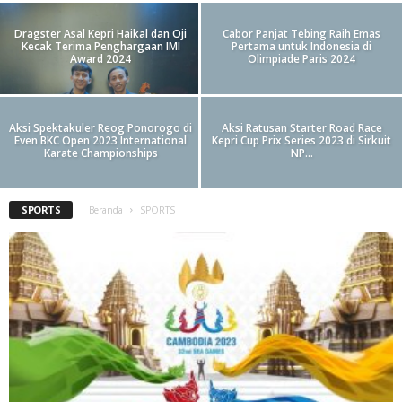
Dragster Asal Kepri Haikal dan Oji
Cabor Panjat Tebing Raih Emas
Kecak Terima Penghargaan IMI
Pertama untuk Indonesia di
Award 2024
Olimpiade Paris 2024
Aksi Spektakuler Reog Ponorogo di
Aksi Ratusan Starter Road Race
Even BKC Open 2023 International
Kepri Cup Prix Series 2023 di Sirkuit
Karate Championships
NP...
SPORTS
Beranda
SPORTS