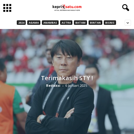
2024
AGAMA
ANAMBAS
ASTRA
BATAM
BINTAN
BISNIS
Terimakasih STY !
Redaksi
-
6 Januari 2025