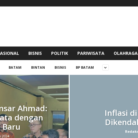
ASIONAL
BISNIS
POLITIK
PARIWISATA
OLAHRAGA
BATAM
BINTAN
BISNIS
BP BATAM
Ansar Ahmad:
Inflasi d
sata dengan
Dikenda
 Baru
Redaks
i 2024