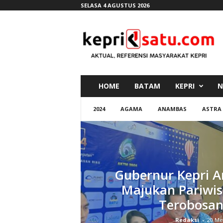
SELASA 4 AGUSTUS 2026
K
e
p
r
i
s
a
HOME
BATAM
KEPRI
N
t
u
2024
AGAMA
ANAMBAS
ASTRA
.
c
o
m
Gubernur Kepri 
Majukan Pariwi
Terobosan
Redaksi
-
20 Me