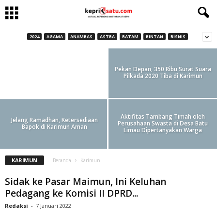
2024
AGAMA
ANAMBAS
ASTRA
BATAM
BINTAN
BISNIS
Diduga Langgar Kode Etik, Oknum PTSP
Hari Terakhir Pendaftaran
Lowongan Jabatan Eselon II, Berikut
Mengundurkan Diri
10 Nama- nama yang Mendaftar
Pekan Depan, 350 Ribu Surat Suara
Pilkada 2020 Tiba di Karimun
Redaksi
-
18 November 2020
Aktifitas Tambang Timah oleh
Jelang Ramadhan, Ketersediaan
Perusahaan Swasta di Desa Batu
Bapok di Karimun Aman
Limau Dipertanyakan Warga
KARIMUN
Beranda
Karimun
Sidak ke Pasar Maimun, Ini Keluhan
Pedagang ke Komisi II DPRD...
Redaksi
-
7 Januari 2022