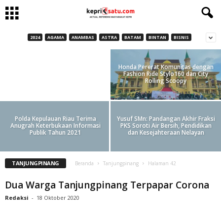
2024
AGAMA
ANAMBAS
ASTRA
BATAM
BINTAN
BISNIS
Kota Tanjungpinang Kembali Terima
Enam Komplotan Pencuri Ranmor ini
Dibekuk Reskrim Polres
Anugerah Adipura
Honda Pererat Komunitas dengan
Tanjungpinang
Fashion Ride Stylo160 dan City
Redaksi
-
27 Februari 2023
Rolling Scoopy
Polda Kepulauan Riau Terima
Yusuf SMn: Pandangan Akhir Fraksi
Anugrah Keterbukaan Informasi
PKS Soroti Air Bersih, Pendidikan
Publik Tahun 2021
dan Kesejahteraan Nelayan
TANJUNGPINANG
Beranda
Tanjungpinang
Halaman 42
Dua Warga Tanjungpinang Terpapar Corona
Redaksi
-
18 Oktober 2020