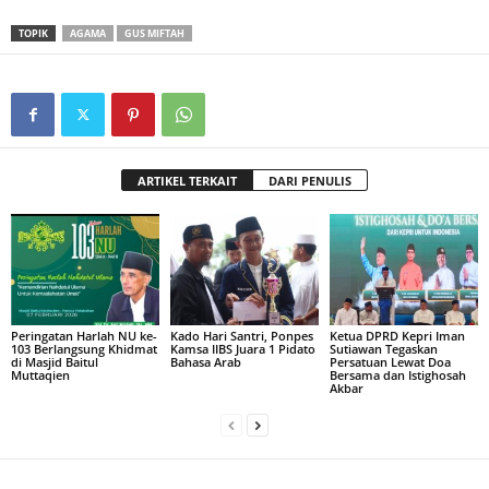
TOPIK
AGAMA
GUS MIFTAH
ARTIKEL TERKAIT
DARI PENULIS
Peringatan Harlah NU ke-
Kado Hari Santri, Ponpes
Ketua DPRD Kepri Iman
103 Berlangsung Khidmat
Kamsa IIBS Juara 1 Pidato
Sutiawan Tegaskan
di Masjid Baitul
Bahasa Arab
Persatuan Lewat Doa
Muttaqien
Bersama dan Istighosah
Akbar