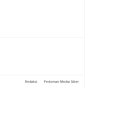
T
U
C
H
A
N
Redaksi
Pedoman Media Siber
N
E
L