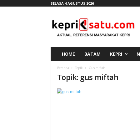
SELASA 4 AGUSTUS 2026
K
e
p
r
i
s
a
HOME
BATAM
KEPRI
N
t
u
Beranda
Topik
Gus miftah
.
Topik: gus miftah
c
o
m