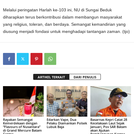
Melalui peringatan Harlah ke-103 ini, NU di Sungai Beduk
diharapkan terus berkontribusi dalam membangun masyarakat
yang religius, toleran, dan berdaya. Semangat kemandirian yang
diusung menjadi fondasi untuk menghadapi tantangan zaman. (tjo)
ARTIKEL TERKAIT
DARI PENULIS
Rayakan Semangat
Edarkan Vape, Dua
Basarnas Kepri Catat 28
Kemerdekaan dengan
Pelaku Diamankan Polsek
Kecelakaan Laut Sejak
“Flavours of Nusantara”
Lubuk Baja
Januari, Pos SAR Batam
di Grand Mercure Batam
akan Ajukan
Centre
Pembangunan Kantor