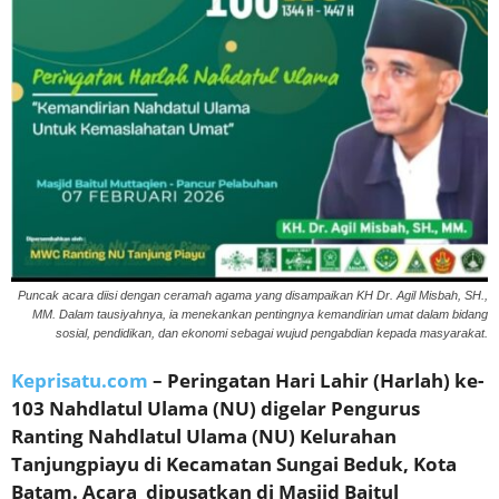
Puncak acara diisi dengan ceramah agama yang disampaikan KH Dr. Agil Misbah, SH.,
MM. Dalam tausiyahnya, ia menekankan pentingnya kemandirian umat dalam bidang
sosial, pendidikan, dan ekonomi sebagai wujud pengabdian kepada masyarakat.
Keprisatu.com
– Peringatan Hari Lahir (Harlah) ke-
103 Nahdlatul Ulama (NU) digelar Pengurus
Ranting Nahdlatul Ulama (NU) Kelurahan
Tanjungpiayu di Kecamatan Sungai Beduk, Kota
Batam. Acara dipusatkan di Masjid Baitul