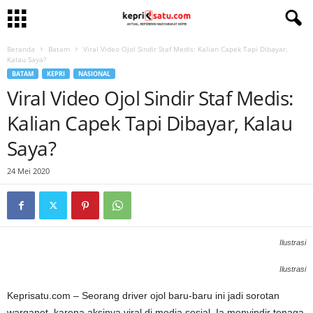
Beranda
Batam
Viral Video Ojol Sindir Staf Medis: Kalian Capek Tapi Dibayar,
Kalau Saya?
BATAM
KEPRI
NASIONAL
Viral Video Ojol Sindir Staf Medis:
Kalian Capek Tapi Dibayar, Kalau
Saya?
24 Mei 2020
Ilustrasi
Ilustrasi
Keprisatu.com – Seorang driver ojol baru-baru ini jadi sorotan
warganet, karena aksinya viral di media sosial. Ia menyindir tenaga