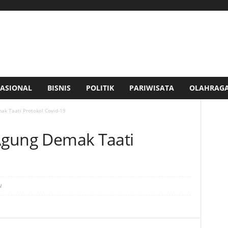
ASIONAL
BISNIS
POLITIK
PARIWISATA
OLAHRAG
mak Taati Protokol Covid-19
 Agung Demak Taati
u