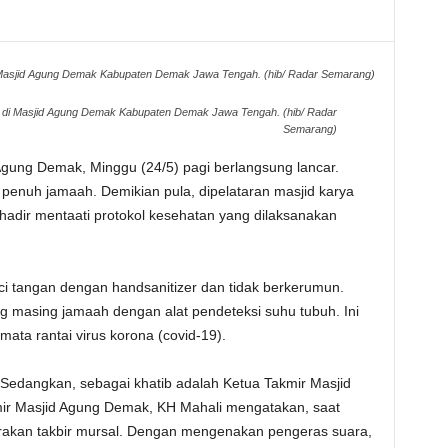
 di Masjid Agung Demak Kabupaten Demak Jawa Tengah. (hib/ Radar Semarang)
tri di Masjid Agung Demak Kabupaten Demak Jawa Tengah. (hib/ Radar
Semarang)
d Agung Demak, Minggu (24/5) pagi berlangsung lancar.
enuh jamaah. Demikian pula, dipelataran masjid karya
adir mentaati protokol kesehatan yang dilaksanakan
uci tangan dengan handsanitizer dan tidak berkerumun.
 masing jamaah dengan alat pendeteksi suhu tubuh. Ini
ta rantai virus korona (covid-19).
 Sedangkan, sebagai khatib adalah Ketua Takmir Masjid
mir Masjid Agung Demak, KH Mahali mengatakan, saat
arakan takbir mursal. Dengan mengenakan pengeras suara,