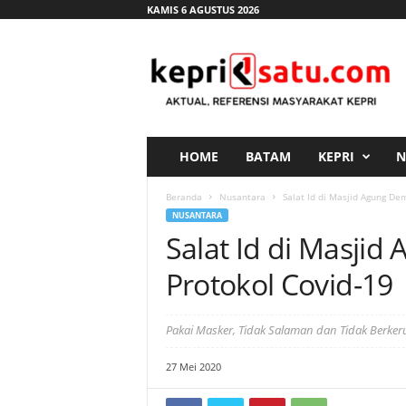
KAMIS 6 AGUSTUS 2026
K
e
p
r
i
s
a
HOME
BATAM
KEPRI
N
t
u
Beranda
Nusantara
Salat Id di Masjid Agung De
.
NUSANTARA
c
Salat Id di Masjid
o
m
Protokol Covid-19
Pakai Masker, Tidak Salaman dan Tidak Berker
27 Mei 2020