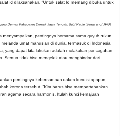
salat id dilaksanakan. “Untuk salat Id memang dibuka untuk
jid Agung Demak Kabupaten Demak Jawa Tengah. (hib/ Radar Semarang/ JPG)
yifa menyampaikan, pentingnya bersama sama guyub rukun
 melanda umat manusian di dunia, termasuk di Indonesia
aka, yang dapat kita lakukan adalah melakukan pencegahan
a. Semua tidak bisa mengelak atau menghindar dari
ekankan pentingnya kebersamaan dalam kondisi apapun,
ah korona tersebut. “Kita harus bisa mempertahankan
jaran agama secara harmonis. Itulah kunci kemajuan