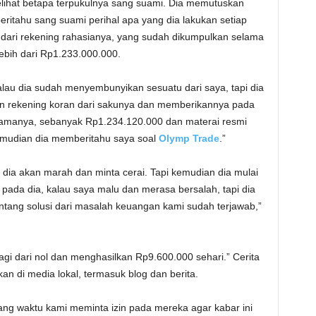
elihat betapa terpukulnya sang suami. Dia memutuskan
ritahu sang suami perihal apa yang dia lakukan setiap
g dari rekening rahasianya, yang sudah dikumpulkan selama
 lebih dari Rp1.233.000.000.
alau dia sudah menyembunyikan sesuatu dari saya, tapi dia
kan rekening koran dari sakunya dan memberikannya pada
namanya, sebanyak Rp1.234.120.000 dan materai resmi
kemudian dia memberitahu saya soal
Olymp Trade
.”
r dia akan marah dan minta cerai. Tapi kemudian dia mulai
ada dia, kalau saya malu dan merasa bersalah, tapi dia
ntang solusi dari masalah keuangan kami sudah terjawab,”
agi dari nol dan menghasilkan Rp9.600.000 sehari.” Cerita
an di media lokal, termasuk blog dan berita.
g waktu kami meminta izin pada mereka agar kabar ini