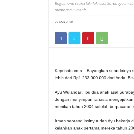
Bagaimana reaksi laki-laki asal Surabaya ini 
membaca: 5 menit
27 Mei 2020
Keprisatu.com – Bayangkan seandainya s
lebih dari Rp1.233.000.000 dari Anda. B
Ayu Wulandari, ibu dua anak asal Surab
dengan menyimpan rahasia mengejutkan d
menikah tahun 2004 setelah berpacaran 
Irman seorang insinyur dan Ayu bekerja d
kelahiran anak pertama mereka tahun 20