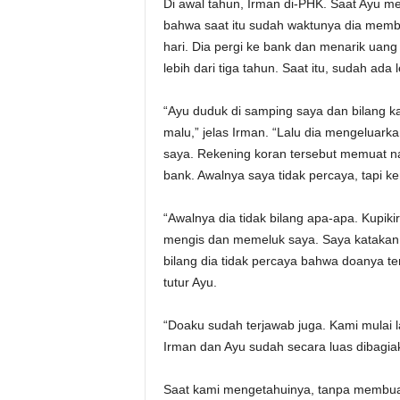
Di awal tahun, Irman di-PHK. Saat Ayu m
bahwa saat itu sudah waktunya dia membe
hari. Dia pergi ke bank dan menarik uan
lebih dari tiga tahun. Saat itu, sudah ada
“Ayu duduk di samping saya dan bilang k
malu,” jelas Irman. “Lalu dia mengeluar
saya. Rekening koran tersebut memuat 
bank. Awalnya saya tidak percaya, tapi 
“Awalnya dia tidak bilang apa-apa. Kupiki
mengis dan memeluk saya. Saya katakan p
bilang dia tidak percaya bahwa doanya te
tutur Ayu.
“Doaku sudah terjawab juga. Kami mulai l
Irman dan Ayu sudah secara luas dibagiak
Saat kami mengetahuinya, tanpa membuan