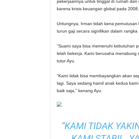
pekerjaannya untuk tinggal di rumah dan
karena krisis keuangan global pada 2008.
Untungnya, Irman tidah kena pemutusan h
turun gaji secara signifikan dalam rang
“Suami saya bisa memenuhi kebutuhan pok
lelah bekerja. Kami berusaha menabung s
tutur Ayu.
“Kami tidak bisa membayangkan akan seper
lagi. Saya sedang hamil anak kedua kam
baik saja,” kenang Ayu.
“KAMI TIDAK YAKI
KAMI STABIL. Y