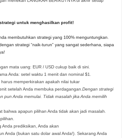
engan menekan LANGKAH BERIKUTNYA di akhir setiap
trategi untuk menghasilkan profit!
 Anda membutuhkan strategi yang 100% menguntungkan.
ngan strategi “naik-turun” yang sangat sederhana, siapa
ya!
gan mata uang: EUR / USD cukup baik di sini.
ma Anda: setel waktu 1 menit dan nominal $1.
harus memperkirakan apakah nilai tukar
enit setelah Anda membuka perdagangan.
Dengan strategi
an pun Anda memulai. Tidak masalah jika Anda memilih
at bahwa apapun pilihan Anda tidak akan jadi masalah.
pilihan.
ang Anda prediksikan, Anda akan
un Anda (bukan satu dolar awal Anda!). Sekarang Anda