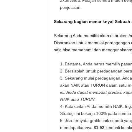
akun Anda. Pelajari semua materi d
penjelasan.
Sekarang bagian menariknya! Sebuah s
Sekarang Anda memiliki akun di broker,
Disarankan untuk memulai perdagangan de
saja bisa memahami dan menggunakann
Pertama, Anda harus memilih pasan
Bersiaplah untuk perdagangan perta
Sekarang mulai perdagangan. Anda 
akan
NAIK
atau
TURUN
dalam satu m
ini, Anda dapat membuat prediksi kap
NAIK atau TURUN.
Katakanlah Anda memilih
NAIK
. Ing
Strategi ini bekerja 100% pada semua 
Jika ternyata grafik naik seperti y
mendapatkannya
$1,92
kembali ke ak