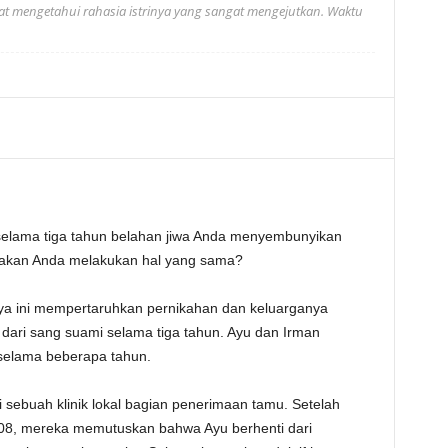
saat mengetahui rahasia istrinya yang sangat mengejutkan. Waktu
elama tiga tahun belahan jiwa Anda menyembunyikan
isakan Anda melakukan hal yang sama?
aya ini mempertaruhkan pernikahan dan keluarganya
ari sang suami selama tiga tahun. Ayu dan Irman
selama beberapa tahun.
i sebuah klinik lokal bagian penerimaan tamu. Setelah
08, mereka memutuskan bahwa Ayu berhenti dari