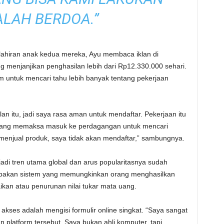
LAH BERDOA.”
lahiran anak kedua mereka, Ayu membaca iklan di
g menjanjikan penghasilan lebih dari Rp12.330.000 sehari.
tum untuk mencari tahu lebih banyak tentang pekerjaan
lan itu, jadi saya rasa aman untuk mendaftar. Pekerjaan itu
 yang memaksa masuk ke perdagangan untuk mencari
menjual produk, saya tidak akan mendaftar,” sambungnya.
jadi tren utama global dan arus popularitasnya sudah
akan sistem yang memungkinkan orang menghasilkan
ikan atau penurunan nilai tukar mata uang.
kses adalah mengisi formulir online singkat. “Saya sangat
 platform tersebut. Saya bukan ahli komputer, tapi