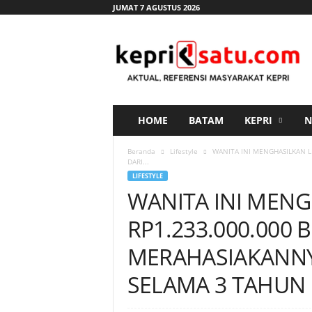
JUMAT 7 AGUSTUS 2026
K
e
p
r
i
s
a
HOME
BATAM
KEPRI
N
t
u
Beranda
Lifestyle
WANITA INI MENGHASILKAN L
.
DARI...
c
LIFESTYLE
o
WANITA INI MENG
m
RP1.233.000.000
MERAHASIAKANNY
SELAMA 3 TAHUN