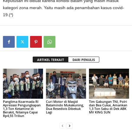
Keputusan ini dibuat karena kondisi Batam yang masih masuk
kategori zona merah. Yaitu masih ada penambahan kasus covid-
19.(*)
ARTIKEL TERKAIT
DARI PENULIS
Panglima Koarmada RI
Curi Motor di Masjid
Tim Gabungan TNI, Polri
Apresiasi Pengungkapan
Batamindo Mukakuning,
dan Bea Cukai, Amankan
1,3 Ton Ketamine di
Dua Resedivis Dibekuk
1,3 Ton Sabu di Dek ABK
Berakit, Nilainya Capai
Lagi
MV KING SUN
Rp4,55 Triliun