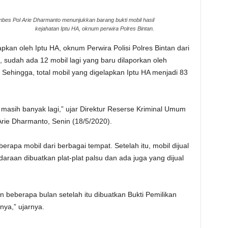
mbes Pol Arie Dharmanto menunjukkan barang bukti mobil hasil
kejahatan Iptu HA, oknum perwira Polres Bintan.
pkan oleh Iptu HA, oknum Perwira Polisi Polres Bintan dari
, sudah ada 12 mobil lagi yang baru dilaporkan oleh
 Sehingga, total mobil yang digelapkan Iptu HA menjadi 83
masih banyak lagi,” ujar Direktur Reserse Kriminal Umum
Arie Dharmanto, Senin (18/5/2020).
rapa mobil dari berbagai tempat. Setelah itu, mobil dijual
raan dibuatkan plat-plat palsu dan ada juga yang dijual
n beberapa bulan setelah itu dibuatkan Bukti Pemilikan
ya,” ujarnya.