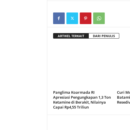
ARTIKEL TERKAIT
DARI PENULIS
Panglima Koarmada RI
Curi Mo
Apresiasi Pengungkapan 1,3 Ton
Batami
Ketamine di Berakit, Nilainya
Resediv
Capai Rp4,55 Triliun