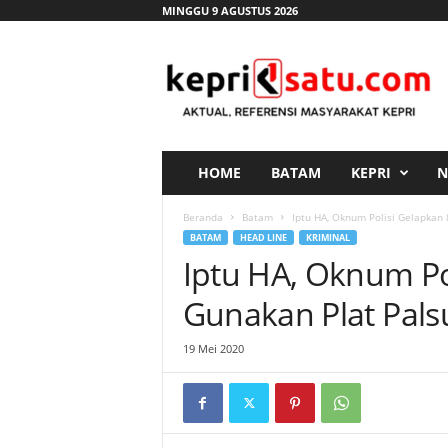
MINGGU 9 AGUSTUS 2026
K
e
p
r
i
s
a
HOME
BATAM
KEPRI
N
t
u
Beranda
Batam
Iptu HA, Oknum Polisi Gelapkan 
.
BATAM
HEAD LINE
KRIMINAL
c
Iptu HA, Oknum Po
o
m
Gunakan Plat Pals
19 Mei 2020