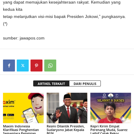
yang dapat memajukan kesejahteraan rakyat. Kemudian yang
kedua kita
tetap melanjutkan visi-misi bapak Presiden Jokowi,” pungkasnya.
(*)
sumber: jawapos.com
ARTIKEL TERKAIT
DARI PENULIS
Maxim Indonesia
Resmi Dilantik Presiden,
Kepri Kirim Empat
Klarifikasi Penghentian
Sudaryono Jabat Kepala
Perenang Muda, Suarez
Sementara Pengisian
BGN
Lathif Cetak Rekor