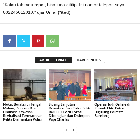
“Kalau tak mau repot, bisa juga dititip. Ini nomor telepon saya
082245612019,” ujar Umar.
(*/ted)
ARTIKEL TERKAIT
DARI PENULIS
Nekat Beraksi di Tengah
Sidang Lanjutan
Operasi Judi Online di
Malam, Pencuri Besi
Kematian Dwi Putri, Fakta
Rumah Elite Batam
Drainase Kawasan
Baru: CCTV di Lokasi
Digulung Polresta
Revitalisasi Terowongan
Dibongkar dan Disimpan
Barelang
Pelita Diamankan Polisi
Papi Charles