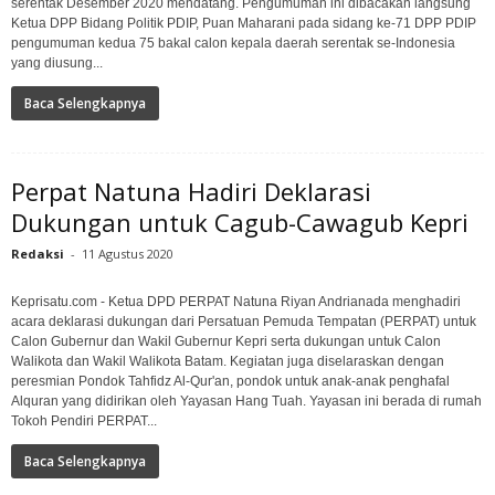
serentak Desember 2020 mendatang. Pengumuman ini dibacakan langsung
Ketua DPP Bidang Politik PDIP, Puan Maharani pada sidang ke-71 DPP PDIP
pengumuman kedua 75 bakal calon kepala daerah serentak se-Indonesia
yang diusung...
Baca Selengkapnya
Perpat Natuna Hadiri Deklarasi
Dukungan untuk Cagub-Cawagub Kepri
Redaksi
-
11 Agustus 2020
Keprisatu.com - Ketua DPD PERPAT Natuna Riyan Andrianada menghadiri
acara deklarasi dukungan dari Persatuan Pemuda Tempatan (PERPAT) untuk
Calon Gubernur dan Wakil Gubernur Kepri serta dukungan untuk Calon
Walikota dan Wakil Walikota Batam. Kegiatan juga diselaraskan dengan
peresmian Pondok Tahfidz Al-Qur'an, pondok untuk anak-anak penghafal
Alquran yang didirikan oleh Yayasan Hang Tuah. Yayasan ini berada di rumah
Tokoh Pendiri PERPAT...
Baca Selengkapnya