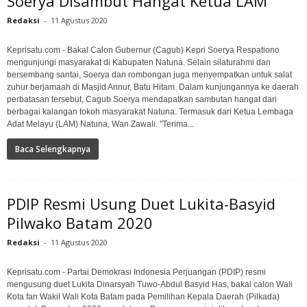
Soerya Disambut Hangat Ketua LAM
Redaksi
-
11 Agustus 2020
Keprisatu.com - Bakal Calon Gubernur (Cagub) Kepri Soerya Respationo
mengunjungi masyarakat di Kabupaten Natuna. Selain silaturahmi dan
bersembang santai, Soerya dan rombongan juga menyempatkan untuk salat
zuhur berjamaah di Masjid Annur, Batu Hitam. Dalam kunjungannya ke daerah
perbatasan tersebut, Cagub Soerya mendapatkan sambutan hangat dari
berbagai kalangan tokoh masyarakat Natuna. Termasuk dari Ketua Lembaga
Adat Melayu (LAM) Natuna, Wan Zawali. "Terima...
Baca Selengkapnya
PDIP Resmi Usung Duet Lukita-Basyid
Pilwako Batam 2020
Redaksi
-
11 Agustus 2020
Keprisatu.com - Partai Demokrasi Indonesia Perjuangan (PDIP) resmi
mengusung duet Lukita Dinarsyah Tuwo-Abdul Basyid Has, bakal calon Wali
Kota fan Wakil Wali Kota Batam pada Pemilihan Kepala Daerah (Pilkada)