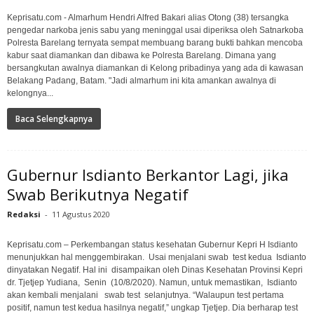
Keprisatu.com - Almarhum Hendri Alfred Bakari alias Otong (38) tersangka
pengedar narkoba jenis sabu yang meninggal usai diperiksa oleh Satnarkoba
Polresta Barelang ternyata sempat membuang barang bukti bahkan mencoba
kabur saat diamankan dan dibawa ke Polresta Barelang. Dimana yang
bersangkutan awalnya diamankan di Kelong pribadinya yang ada di kawasan
Belakang Padang, Batam. "Jadi almarhum ini kita amankan awalnya di
kelongnya...
Baca Selengkapnya
Gubernur Isdianto Berkantor Lagi, jika
Swab Berikutnya Negatif
Redaksi
-
11 Agustus 2020
Keprisatu.com – Perkembangan status kesehatan Gubernur Kepri H Isdianto
menunjukkan hal menggembirakan. Usai menjalani swab test kedua Isdianto
dinyatakan Negatif. Hal ini disampaikan oleh Dinas Kesehatan Provinsi Kepri
dr. Tjetjep Yudiana, Senin (10/8/2020). Namun, untuk memastikan, Isdianto
akan kembali menjalani swab test selanjutnya. “Walaupun test pertama
positif, namun test kedua hasilnya negatif,” ungkap Tjetjep. Dia berharap test