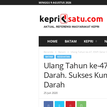
MINGGU 9 AGUSTUS 2026
K
e
p
r
i
s
a
HOME
BATAM
KEPRI
N
t
u
Beranda
Batam
Ulang Tahun ke-47, KNPI Gelar
.
BATAM
KESEHATAN
c
Ulang Tahun ke-47
o
m
Darah. Sukses Ku
Darah
25 Juli 2020