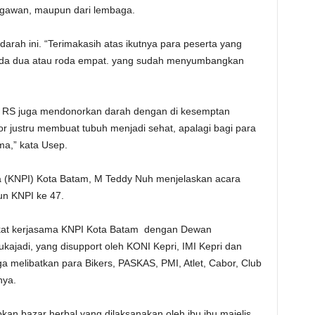
agawan, maupun dari lembaga.
arah ini. “Terimakasih atas ikutnya para peserta yang
roda dua atau roda empat. yang sudah menyumbangkan
p RS juga mendonorkan darah dengan di kesemptan
nor justru membuat tubuh menjadi sehat, apalagi bagi para
a,” kata Usep.
 (KNPI) Kota Batam, M Teddy Nuh menjelaskan acara
n KNPI ke 47.
erkat kerjasama KNPI Kota Batam dengan Dewan
ajadi, yang disupport oleh KONI Kepri, IMI Kepri dan
 melibatkan para Bikers, PASKAS, PMI, Atlet, Cabor, Club
nya.
pkan bazar herbal yang dilaksanakan oleh ibu ibu majelis