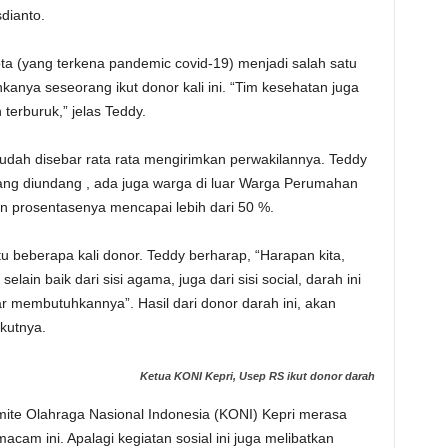
dianto.
ta (yang terkena pandemic covid-19) menjadi salah satu
nkanya seseorang ikut donor kali ini. “Tim kesehatan juga
terburuk,” jelas Teddy.
dah disebar rata rata mengirimkan perwakilannya. Teddy
yang diundang , ada juga warga di luar Warga Perumahan
kan prosentasenya mencapai lebih dari 50 %.
tu beberapa kali donor. Teddy berharap, “Harapan kita,
elain baik dari sisi agama, juga dari sisi social, darah ini
 membutuhkannya”. Hasil dari donor darah ini, akan
ikutnya.
Ketua KONI Kepri, Usep RS ikut donor darah
ite Olahraga Nasional Indonesia (KONI) Kepri merasa
am ini. Apalagi kegiatan sosial ini juga melibatkan