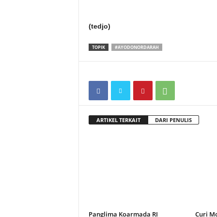
(tedjo)
TOPIK
#AYODONORDARAH
ARTIKEL TERKAIT
DARI PENULIS
Panglima Koarmada RI
Curi Mo