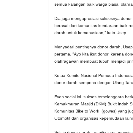
semua kalangan baik warga biasa, olahr
Dia juga mengapresiasi suksesnya donor d
berasal dari komunitas kendaraan baik 
darah untuk kemanusiaan,” kata Usep.
Menyadari pentingnya donor darah, Use
pertama. “Ayo kita ikut donor, karena do
olahragawan membuat tubuh menjadi prim
Ketua Komite Nasional Pemuda Indonesia
donor darah sempena dengan Ulang Tahu
Even social ini sukses terselenggara b
Kemakmuran Masjid (DKM) Bukit Indah Suk
Komunitas Bike to Work (gowes) yang juga
Otomotif dan organisas kepemudaan lain
Selain donor darah , panitia juga menyia