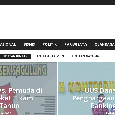
ASIONAL
BISNIS
POLITIK
PARIWISATA
OLAHRAGA
LIPUTAN BINTAN
LIPUTAN KARIMUN
LIPUTAN NATUNA
as, Pemuda di
UUS Dana
ekat Tikam
Penghargaan 
 Tahun
Bankin
ari 2025
Redak