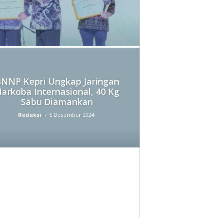
T
U
C
H
NNP Kepri Ungkap Jaringan
arkoba Internasional, 40 Kg
Sabu Diamankan
A
Redaksi
-
5 Desember 2024
N
N
E
L