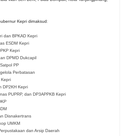
Gubernur Kepri dimaksud:
pri dan BPKAD Kepri
inas ESDM Kepri
PKP Kepri
 dan DPMD Dukcapil
 Satpol PP
gelola Perbatasan
 Kepri
n DP2KH Kepri
 Dinas PUPRP, dan DP3APPKB Kepri
 DKP
PSDM
n Disnakertrans
iskop UMKM
Perpustakaan dan Arsip Daerah