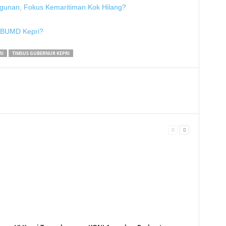
ngunan, Fokus Kemaritiman Kok Hilang?
r BUMD Kepri?
RI
TIMSUS GUBERNUR KEPRI