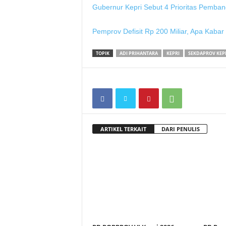
Gubernur Kepri Sebut 4 Prioritas Pemba
Pemprov Defisit Rp 200 Miliar, Apa Kaba
TOPIK
ADI PRIHANTARA
KEPRI
SEKDAPROV KEP
ARTIKEL TERKAIT
DARI PENULIS