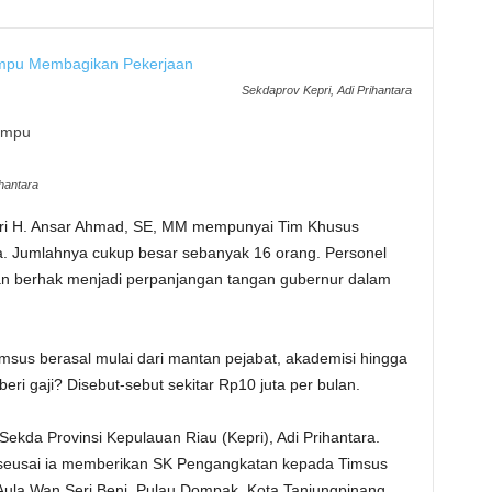
Sekdaprov Kepri, Adi Prihantara
hantara
ri H. Ansar Ahmad, SE, MM mempunyai Tim Khusus
. Jumlahnya cukup besar sebanyak 16 orang. Personel
an berhak menjadi perpanjangan tangan gubernur dalam
Timsus berasal mulai dari mantan pejabat, akademisi hingga
ri gaji? Disebut-sebut sekitar Rp10 juta per bulan.
 Sekda Provinsi Kepulauan Riau (Kepri), Adi Prihantara.
 Adi seusai ia memberikan SK Pengangkatan kepada Timsus
 Aula Wan Seri Beni, Pulau Dompak, Kota Tanjungpinang,