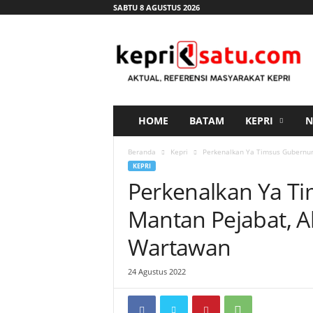
SABTU 8 AGUSTUS 2026
K
e
p
r
i
s
a
HOME
BATAM
KEPRI
N
t
u
Beranda
Kepri
Perkenalkan Ya Timsus Gubernur
.
KEPRI
c
Perkenalkan Ya Ti
o
m
Mantan Pejabat, 
Wartawan
24 Agustus 2022