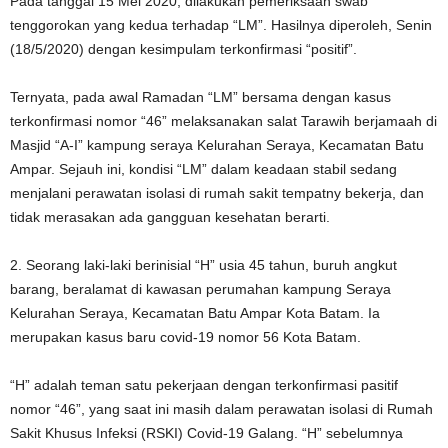
Pada tanggal 15 Mei 2020, dilakukan pemeriksaan swab
tenggorokan yang kedua terhadap “LM”. Hasilnya diperoleh, Senin
(18/5/2020) dengan kesimpulam terkonfirmasi “positif”.
Ternyata, pada awal Ramadan “LM” bersama dengan kasus
terkonfirmasi nomor “46” melaksanakan salat Tarawih berjamaah di
Masjid “A-I” kampung seraya Kelurahan Seraya, Kecamatan Batu
Ampar. Sejauh ini, kondisi “LM” dalam keadaan stabil sedang
menjalani perawatan isolasi di rumah sakit tempatny bekerja, dan
tidak merasakan ada gangguan kesehatan berarti.
2. Seorang laki-laki berinisial “H” usia 45 tahun, buruh angkut
barang, beralamat di kawasan perumahan kampung Seraya
Kelurahan Seraya, Kecamatan Batu Ampar Kota Batam. Ia
merupakan kasus baru covid-19 nomor 56 Kota Batam.
“H” adalah teman satu pekerjaan dengan terkonfirmasi pasitif
nomor “46”, yang saat ini masih dalam perawatan isolasi di Rumah
Sakit Khusus Infeksi (RSKI) Covid-19 Galang. “H” sebelumnya