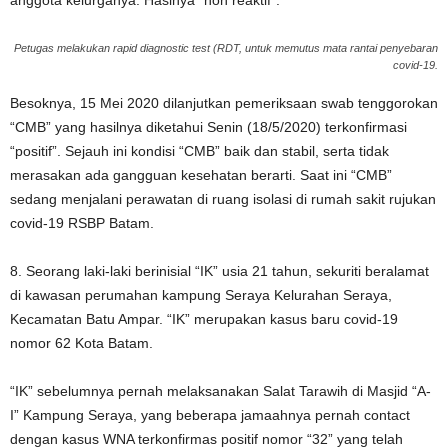
anggota kelurganya. Hasinya “non reaktif”.
Petugas melakukan rapid diagnostic test (RDT, untuk memutus mata rantai penyebaran
covid-19.
Besoknya, 15 Mei 2020 dilanjutkan pemeriksaan swab tenggorokan
“CMB” yang hasilnya diketahui Senin (18/5/2020) terkonfirmasi
“positif”. Sejauh ini kondisi “CMB” baik dan stabil, serta tidak
merasakan ada gangguan kesehatan berarti. Saat ini “CMB”
sedang menjalani perawatan di ruang isolasi di rumah sakit rujukan
covid-19 RSBP Batam.
8. Seorang laki-laki berinisial “IK” usia 21 tahun, sekuriti beralamat
di kawasan perumahan kampung Seraya Kelurahan Seraya,
Kecamatan Batu Ampar. “IK” merupakan kasus baru covid-19
nomor 62 Kota Batam.
“IK” sebelumnya pernah melaksanakan Salat Tarawih di Masjid “A-
I” Kampung Seraya, yang beberapa jamaahnya pernah contact
dengan kasus WNA terkonfirmas positif nomor “32” yang telah