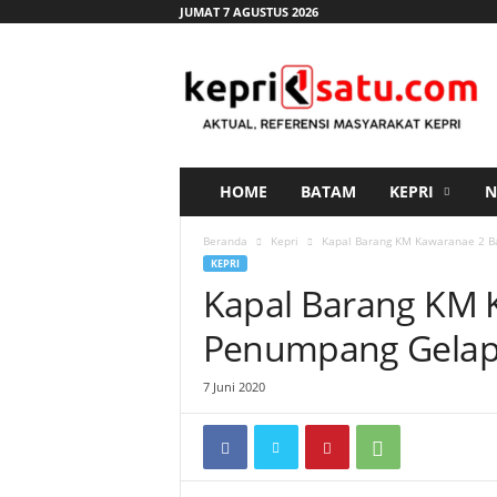
JUMAT 7 AGUSTUS 2026
K
e
p
r
i
s
a
HOME
BATAM
KEPRI
N
t
u
Beranda
Kepri
Kapal Barang KM Kawaranae 2 
.
KEPRI
c
Kapal Barang KM
o
m
Penumpang Gelap
7 Juni 2020