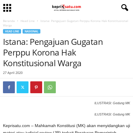
Beranda
Head Line
Istana: Pengajuan Gugatan Perppu Korona Hak Konstitusional
Warga
HEAD LINE
NASIONAL
Istana: Pengajuan Gugatan
Perppu Korona Hak
Konstitusional Warga
27 April 2020
ILUSTRASI: Gedung MK
ILUSTRASI: Gedung MK
Keprisatu.com – Mahkamah Konstitusi (MK) akan menyidangkan uji
materi atau judicial review (JR) terkait Peraturan Pemerintah