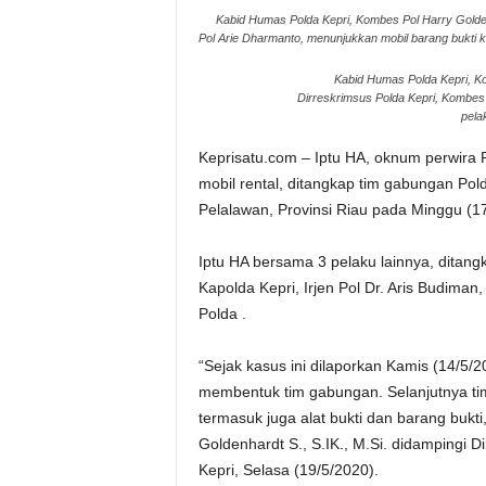
Kabid Humas Polda Kepri, Kombes Pol Harry Goldenh
Pol Arie Dharmanto, menunjukkan mobil barang bukti ke
Kabid Humas Polda Kepri, Ko
Dirreskrimsus Polda Kepri, Kombes 
pela
Keprisatu.com – Iptu HA, oknum perwira P
mobil rental, ditangkap tim gabungan Pol
Pelalawan, Provinsi Riau pada Minggu (1
Iptu HA bersama 3 pelaku lainnya, ditan
Kapolda Kepri, Irjen Pol Dr. Aris Budiman,
Polda .
“Sejak kasus ini dilaporkan Kamis (14/5/
membentuk tim gabungan. Selanjutnya ti
termasuk juga alat bukti dan barang bukt
Goldenhardt S., S.IK., M.Si. didampingi 
Kepri, Selasa (19/5/2020).