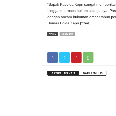
“Bapak Kapolda Kepri sangat memberikan 
hingga ke proses hukum selanjutnya. Pa
dengan ancam hukuman empat tahun penja
Humas Polda Kepri.
(*/ted)
TOPIK
HEADLINE
ARTIKEL TERKAIT
DARI PENULIS