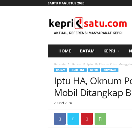
SABTU 8 AGUSTUS 2026
K
e
p
r
i
s
a
HOME
BATAM
KEPRI
N
t
u
Beranda
Batam
Iptu HA, Oknum Polisi Menggel
.
BATAM
HEAD LINE
KEPRI
KRIMINAL
c
Iptu HA, Oknum Po
o
m
Mobil Ditangkap B
20 Mei 2020