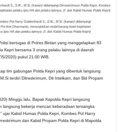
ardt S., S.IK., M.Si. (kanan) didampingi Dirreskrimsus Polda Kepri, Kombes
jahatan pelaku Iptu HA dan pelaku lainnya. (f. dok Kabid Humas Polda Kepri)
mbes Pol Harry Goldenhardt S., S.IK., M.Si. (kanan) didampingi
Pol Arie Dharmanto, menunjukkan mobil barang bukti kejahatan
ku Iptu HA dan pelaku lainnya. (f. dok Kabid Humas Polda Kepri)
olisi bertugas di Polres Bintan yang menggelapkan 83
da Kepri bersama 3 orang pelaku lainnya di daerah
7/5/2020) pukul 21.00 WIB.
gkap tim gabungan Polda Kepri yang dibentuk langsung
 M.Si terdiri Ditreskrimum, Dit Intelkam, dan Bid Propam
2020) Minggu lalu, Bapak Kapolda Kepri langsung
m langsung bekerja mencari keberadaan tersangka
i,” ujar Kabid Humas Polda Kepri, Kombes Pol Harry
Dirreskrimum dan Kabid Propam Polda Kepri di Mapolda