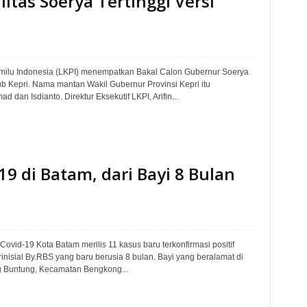
ilitas Soerya Tertinggi Versi
emilu Indonesia (LKPI) menempatkan Bakal Calon Gubernur Soerya
gub Kepri. Nama mantan Wakil Gubernur Provinsi Kepri itu
 dan Isdianto. Direktur Eksekutif LKPI, Arifin...
19 di Batam, dari Bayi 8 Bulan
ovid-19 Kota Batam merilis 11 kasus baru terkonfirmasi positif
rinisial By.RBS yang baru berusia 8 bulan. Bayi yang beralamat di
 Buntung, Kecamatan Bengkong...