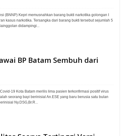
insi (BNNP) Kepri memusnahkan barang bukti narkotika golongan I
ran kasus narkotika. Tersangka dari barang bukti tersebut sejumlah 5
ainggolan didampingi...
gawai BP Batam Sembuh dari
vid-19 Kota Batam merilis lima pasien terkonfirmasi positif virus
lah seorang bayi berinisial An.ESE yang baru berusia satu bulan
inisial Ny.DSG,Br.R...