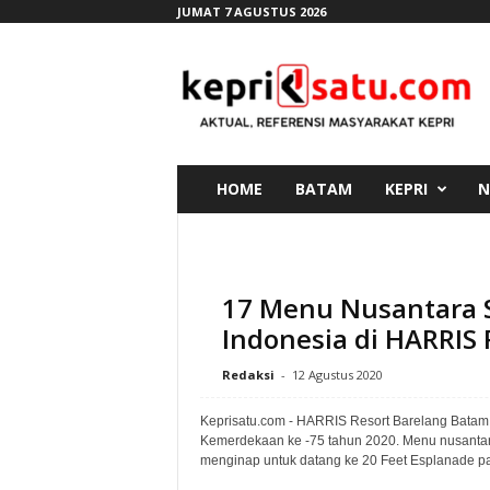
JUMAT 7 AGUSTUS 2026
K
e
p
r
i
s
a
t
u
.
c
HOME
BATAM
KEPRI
N
o
m
17 Menu Nusantara 
Indonesia di HARRIS
Redaksi
-
12 Agustus 2020
Keprisatu.com - HARRIS Resort Barelang Bata
Kemerdekaan ke -75 tahun 2020. Menu nusantara
menginap untuk datang ke 20 Feet Esplanade pa