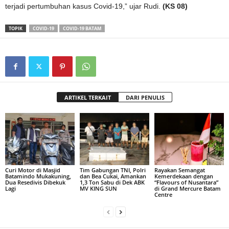
terjadi pertumbuhan kasus Covid-19,” ujar Rudi.
(KS 08)
TOPIK
COVID-19
COVID-19 BATAM
ARTIKEL TERKAIT
DARI PENULIS
Curi Motor di Masjid
Tim Gabungan TNI, Polri
Rayakan Semangat
Batamindo Mukakuning,
dan Bea Cukai, Amankan
Kemerdekaan dengan
Dua Resedivis Dibekuk
1,3 Ton Sabu di Dek ABK
“Flavours of Nusantara”
Lagi
MV KING SUN
di Grand Mercure Batam
Centre