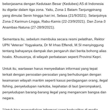
bekerjasama dengan Kedutaan Besar (Kedubes) AS di Indonesia
itu digelar dalam tiga zona. Yaitu, Zona-1 Batam-Tanjungpinang
yang dimulai Senin hingga hari ini, Selasa (21/9/2021). Selanjutnya
Zona-2 Karimun-Lingga, Rabu-Kamis (22-23/9/2021). Dan Zona-3
Anambas-Natuna (27-28/9/2021).
Sementara itu, sebelum membuka secara resmi pelatihan, Rektor
UPN ‘Veteran’ Yogyakarta, Dr M Irhas Effendi, M.SI menyinggung
tentang bahayanya dampak dan pengaruh dari berita bohong alias
hoaks. Khususnya, di wilayah perbatasan seperti Provinsi Kepri.
Untuk itu, wartawan harus menyediakan informasi yang tepat
terkait dengan persoalan-persoalan yang berhubungan dengan
keamanan wilayah maritim seperti kasus perdagangan orang, ilegal
fishing, penyeludupan narkoba, kejahatan di laut (perompakan),
penyeludupan barang-barang ilegal yang mengancam bangsa dan
negara.
“Untuk bisa menyediakan informasi yang berkualitas di media