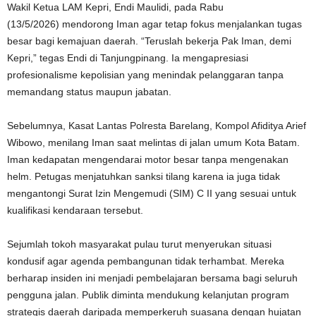
Wakil Ketua LAM Kepri, Endi Maulidi, pada Rabu
(13/5/2026)
mendorong Iman agar tetap fokus menjalankan tugas
besar bagi kemajuan daerah. “Teruslah bekerja Pak Iman, demi
Kepri,” tegas Endi di Tanjungpinang.
Ia mengapresiasi
profesionalisme kepolisian yang menindak pelanggaran tanpa
memandang status maupun jabatan
.
Sebelumnya, Kasat Lantas Polresta Barelang, Kompol Afiditya Arief
Wibowo, menilang Iman saat melintas di jalan umum Kota Batam
.
Iman kedapatan mengendarai motor besar tanpa mengenakan
helm
. Petugas menjatuhkan sanksi tilang karena ia juga tidak
mengantongi Surat Izin Mengemudi (SIM) C II yang sesuai untuk
kualifikasi kendaraan tersebut
.
Sejumlah tokoh masyarakat pulau turut menyerukan situasi
kondusif agar agenda pembangunan tidak terhambat
. Mereka
berharap insiden ini menjadi pembelajaran bersama bagi seluruh
pengguna jalan
. Publik diminta mendukung kelanjutan program
strategis daerah daripada memperkeruh suasana dengan hujatan