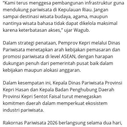
“Kami terus menggesa pembangunan infrastruktur guna
mendukung pariwisata di Kepulauan Riau. Jangan
sampai destinasi wisata budaya, agama, maupun
nantinya wisata bahasa tidak dapat dikelola maksimal
karena keterbatasan akses,” ujar Wagub.
Dalam strategi penataan, Pemprov Kepri melalui Dinas
Pariwisata menetapkan arah kebijakan pemasaran dan
promosi pariwisata di level ASEAN, dengan harapan
dukungan penuh dari pemerintah pusat baik dalam
kebijakan maupun alokasi anggaran.
Dalam kesempatan ini, Kepala Dinas Pariwisata Provinsi
Kepri Hasan dan Kepala Badan Penghubung Daerah
Provinsi Kepri Sentot Faisal turut menegaskan
komitmen daerah dalam memperkuat ekosistem
industri pariwisata.
Rakornas Pariwisata 2026 berlangsung selama dua hari,