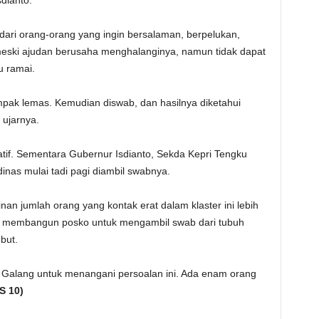
dianto.
ndari orang-orang yang ingin bersalaman, berpelukan,
meski ajudan berusaha menghalanginya, namun tidak dapat
u ramai.
ampak lemas. Kemudian diswab, dan hasilnya diketahui
 ujarnya.
gatif. Sementara Gubernur Isdianto, Sekda Kepri Tengku
inas mulai tadi pagi diambil swabnya.
an jumlah orang yang kontak erat dalam klaster ini lebih
pri membangun posko untuk mengambil swab dari tubuh
but.
S Galang untuk menangani persoalan ini. Ada enam orang
S 10)