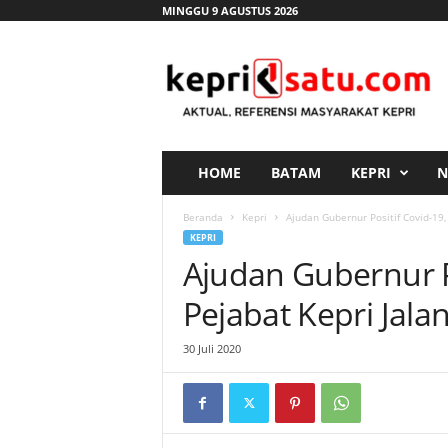
MINGGU 9 AGUSTUS 2026
K
e
p
r
i
s
a
HOME
BATAM
KEPRI
N
t
u
Beranda
Kepri
Ajudan Gubernur Positif Covid-19,
.
KEPRI
c
Ajudan Gubernur P
o
m
Pejabat Kepri Jala
30 Juli 2020