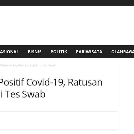
ASIONAL
BISNIS
POLITIK
PARIWISATA
OLAHRAG
 Ratusan Pejabat Kepri Jalani Tes Swab
ositif Covid-19, Ratusan
ni Tes Swab