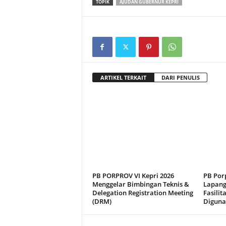
TOPIK
AJUDAN GUBERNUR KEPRI
ARTIKEL TERKAIT
DARI PENULIS
PB PORPROV VI Kepri 2026
PB Porp
Menggelar Bimbingan Teknis &
Lapang
Delegation Registration Meeting
Fasilit
(DRM)
Diguna