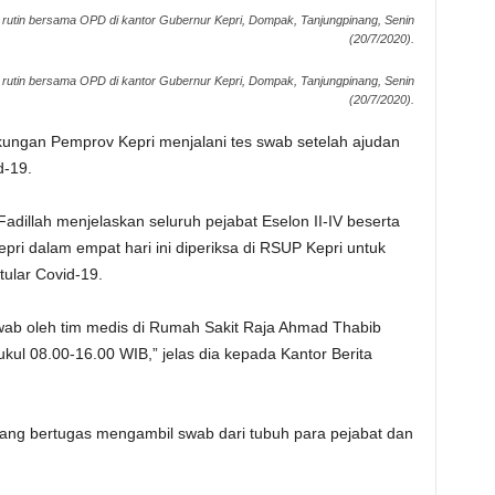
at rutin bersama OPD di kantor Gubernur Kepri, Dompak, Tanjungpinang, Senin
(20/7/2020).
at rutin bersama OPD di kantor Gubernur Kepri, Dompak, Tanjungpinang, Senin
(20/7/2020).
gkungan Pemprov Kepri menjalani tes swab setelah ajudan
d-19.
Fadillah menjelaskan seluruh pejabat Eselon II-IV beserta
pri dalam empat hari ini diperiksa di RSUP Kepri untuk
tular Covid-19.
 swab oleh tim medis di Rumah Sakit Raja Ahmad Thabib
pukul 08.00-16.00 WIB,” jelas dia kepada Kantor Berita
yang bertugas mengambil swab dari tubuh para pejabat dan