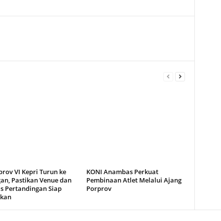
rov VI Kepri Turun ke
KONI Anambas Perkuat
an, Pastikan Venue dan
Pembinaan Atlet Melalui Ajang
as Pertandingan Siap
Porprov
kan