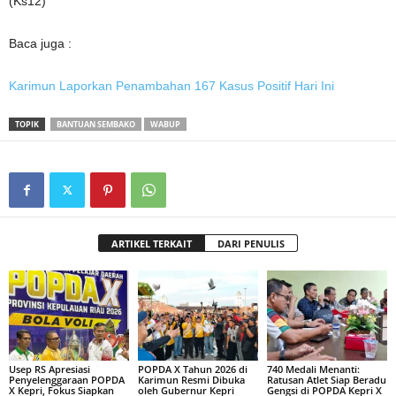
(Ks12)
Baca juga :
Karimun Laporkan Penambahan 167 Kasus Positif Hari Ini
TOPIK
BANTUAN SEMBAKO
WABUP
ARTIKEL TERKAIT
DARI PENULIS
Usep RS Apresiasi
POPDA X Tahun 2026 di
740 Medali Menanti:
Penyelenggaraan POPDA
Karimun Resmi Dibuka
Ratusan Atlet Siap Beradu
X Kepri, Fokus Siapkan
oleh Gubernur Kepri
Gengsi di POPDA Kepri X