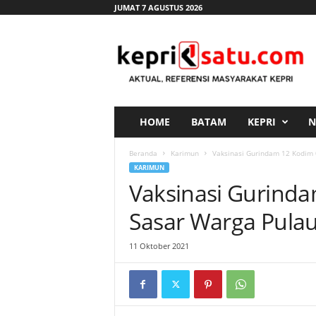
JUMAT 7 AGUSTUS 2026
K
e
p
r
i
s
a
HOME
BATAM
KEPRI
N
t
u
Beranda
Karimun
Vaksinasi Gurindam 12 Kodim 
.
KARIMUN
c
Vaksinasi Gurind
o
m
Sasar Warga Pulau
11 Oktober 2021