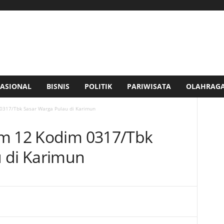
ASIONAL
BISNIS
POLITIK
PARIWISATA
OLAHRAG
0317/Tbk Sasar Warga Pulau di Karimun
am 12 Kodim 0317/Tbk
 di Karimun