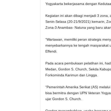
Yogyakarta bekerjasama dengan Kedutaan
Kegiatan ini akan dibagi menjadi 3 zona,
Senin-Selasa (20-21/9/2021) kemarin, Z
Zona-3 Anambas- Natuna yang baru akan
“Wartawan, memiliki peran strategis meny
menyebarkannya ke tengah masyarakat u
Effendi.
Pada acara pembukaan pelatihan ini, had
Medan, Gordon S. Church, Sekda Kabupat
Forkominda Karimun dan Lingga.
“Pemerintah Amerika Serikat (AS) melal
bisa bermitra dengan UPN Veteran Yogyaka
ujar Gordon S. Church.
Gordon menambahkan, usaha bersama se