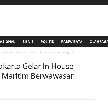
ASIONAL
BISNIS
POLITIK
PARIWISATA
OLAHRAG
 In House Training Jurnalistik Maritim Berwawasan Kebangsaan
karta Gelar In House
tik Maritim Berwawasan