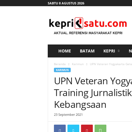
SABTU 8 AGUSTUS 2026
K
e
p
r
i
s
a
HOME
BATAM
KEPRI
N
t
u
Beranda
Karimun
UPN Veteran Yogyakarta Gelar
.
KARIMUN
c
UPN Veteran Yogya
o
m
Training Jurnalis
Kebangsaan
23 September 2021