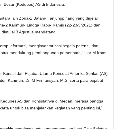
 Besar (Kedubes) AS di Indonesia.
 antara lain Zona-1 Batam- Tanjungpinang yang digelar
ona-2 Karimun- Lingga Rabu- Kamis (22-23/9/2021) dan
 dimulai 3 Agustus mendatang.
erap informasi, menginventarisasi segala potensi, dan
ntuk mendukung pembangunan pemerintah,” ujar M Irhas
ir Konsul dan Pejabat Utama Konsulat Amerika Serikat (AS)
en Karimun, Dr. M Firmansyah, M.SI serta para pejabat
ui Kedubes AS dan Konsulatnya di Medan, merasa bangga
rta untuk bisa menjalankan kegiatan yang penting ini,”
makin mendesak untuk mengamankan Laut Cina Selatan.