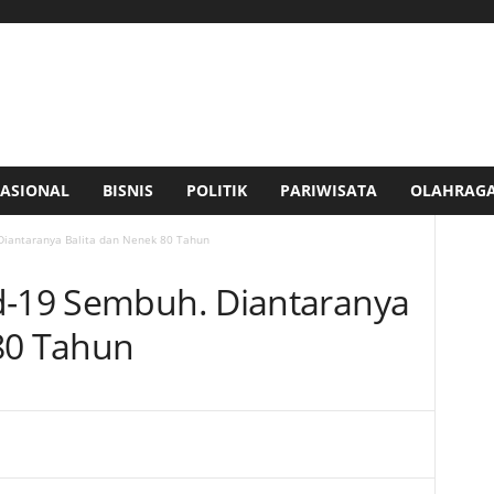
ASIONAL
BISNIS
POLITIK
PARIWISATA
OLAHRAG
 Diantaranya Balita dan Nenek 80 Tahun
d-19 Sembuh. Diantaranya
 80 Tahun