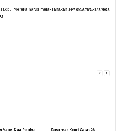
sakit .
Mereka harus melaksanakan
self isolatian/karantina
03)
n Vape, Dua Pelaku
Basarnas Kepri Catat 28