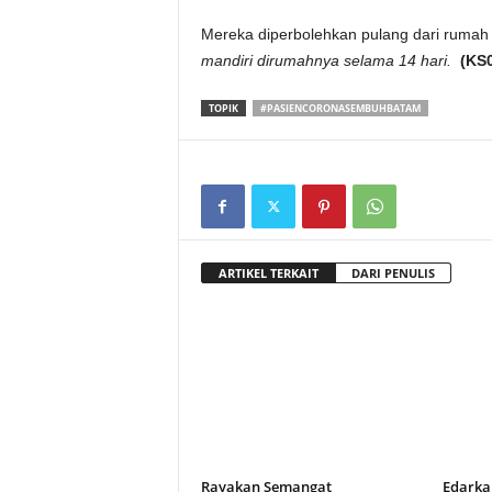
Mereka diperbolehkan pulang dari rumah 
mandiri dirumahnya selama 14 hari.
(KS
TOPIK
#PASIENCORONASEMBUHBATAM
ARTIKEL TERKAIT
DARI PENULIS
Rayakan Semangat
Edarka