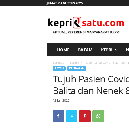
JUMAT 7 AGUSTUS 2026
K
e
p
r
i
s
a
HOME
BATAM
KEPRI
N
t
u
Beranda
Batam
Tujuh Pasien Covid-19 Sembuh.
.
BATAM
KESEHATAN
c
Tujuh Pasien Covi
o
m
Balita dan Nenek
12 Juli 2020