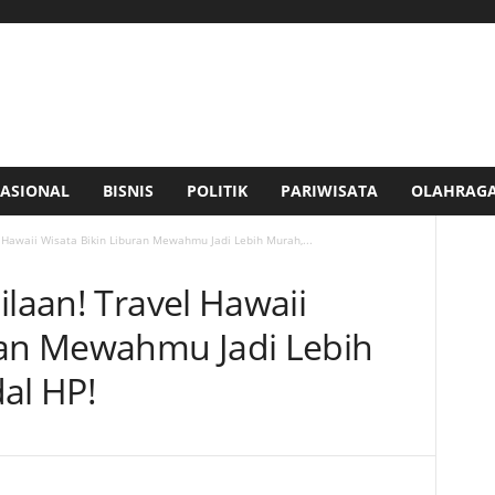
ASIONAL
BISNIS
POLITIK
PARIWISATA
OLAHRAG
l Hawaii Wisata Bikin Liburan Mewahmu Jadi Lebih Murah,...
ilaan! Travel Hawaii
ran Mewahmu Jadi Lebih
al HP!