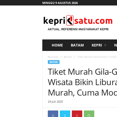
MINGGU 9 AGUSTUS 2026
K
e
p
r
i
s
a
HOME
BATAM
KEPRI
N
t
u
Beranda
Batam
Tiket Murah Gila-Gilaan! Trave
.
BATAM
c
Tiket Murah Gila-G
o
m
Wisata Bikin Libu
Murah, Cuma Mod
24 Juli 2025