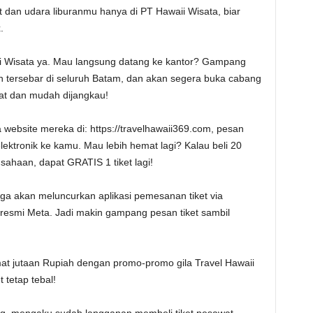
ut dan udara liburanmu hanya di PT Hawaii Wisata, biar
.
ii Wisata ya. Mau langsung datang ke kantor? Gampang
h tersebar di seluruh Batam, dan akan segera buka cabang
at dan mudah dijangkau!
a website mereka di: https://travelhawaii369.com, pesan
 elektronik ke kamu. Mau lebih hemat lagi? Kalau beli 20
usahaan, dapat GRATIS 1 tiket lagi!
juga akan meluncurkan aplikasi pemesanan tiket via
resmi Meta. Jadi makin gampang pesan tiket sambil
mat jutaan Rupiah dengan promo-promo gila Travel Hawaii
 tetap tebal!