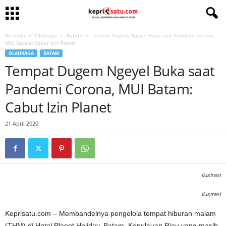
Beranda
Olahraga
Batam
Tempat Dugem Ngeyel Buka saat Pandemi Corona,
MUI Batam: Cabut Izin Planet
OLAHRAGA
BATAM
Tempat Dugem Ngeyel Buka saat
Pandemi Corona, MUI Batam:
Cabut Izin Planet
21 April 2020
Ilustrasi
Ilustrasi
Keprisatu.com – Membandelnya pengelola tempat hiburan malam
(THM) di Hotel Planet Holiday, Batam, Kepulauan Riau yang masih