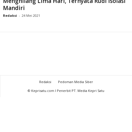
Menghilang Lima Hari, Ternyata Rudi Isolasi
Mandiri
Redaksi
-
24 Mei 2021
Redaksi
Pedoman Media Siber
© Keprisatu.com I Penerbit PT. Media Kepri Satu