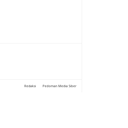
T
U
C
H
A
N
N
Redaksi
Pedoman Media Siber
E
L