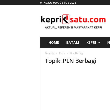
MINGGU 9 AGUSTUS 2026
K
e
p
r
i
s
a
HOME
BATAM
KEPRI
N
t
u
Beranda
Topik
PLN Berbagi
.
Topik: PLN Berbagi
c
o
m