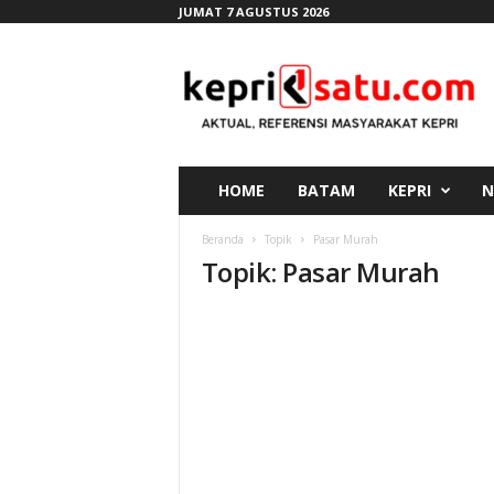
JUMAT 7 AGUSTUS 2026
K
e
p
r
i
s
a
HOME
BATAM
KEPRI
N
t
u
Beranda
Topik
Pasar Murah
.
Topik: Pasar Murah
c
o
m