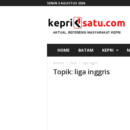
SENIN 3 AGUSTUS 2026
K
e
p
r
i
s
a
HOME
BATAM
KEPRI
N
t
u
Beranda
Topik
Liga inggris
.
Topik: liga inggris
c
o
m