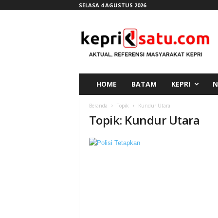
SELASA 4 AGUSTUS 2026
K
e
p
r
i
s
a
HOME
BATAM
KEPRI
N
t
u
Beranda
Topik
Kundur Utara
.
Topik: Kundur Utara
c
o
m