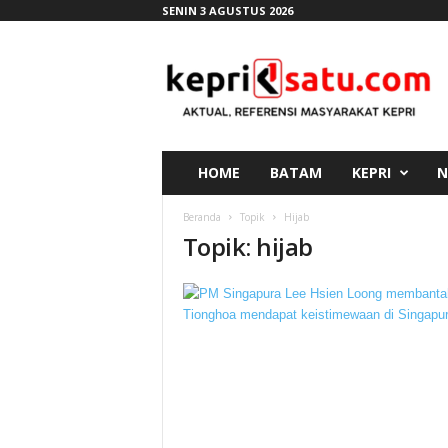
SENIN 3 AGUSTUS 2026
K
e
p
r
i
s
a
HOME
BATAM
KEPRI
N
t
u
Beranda
Topik
Hijab
.
Topik: hijab
c
o
m