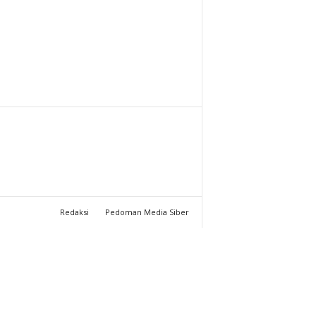
T
U
C
H
A
N
N
Redaksi
Pedoman Media Siber
E
L