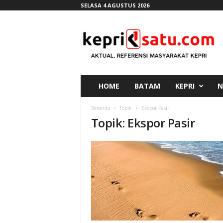
SELASA 4 AGUSTUS 2026
K
e
p
r
i
s
a
HOME
BATAM
KEPRI
N
t
u
Beranda
Topik
Ekspor Pasir
.
Topik: Ekspor Pasir
c
o
m