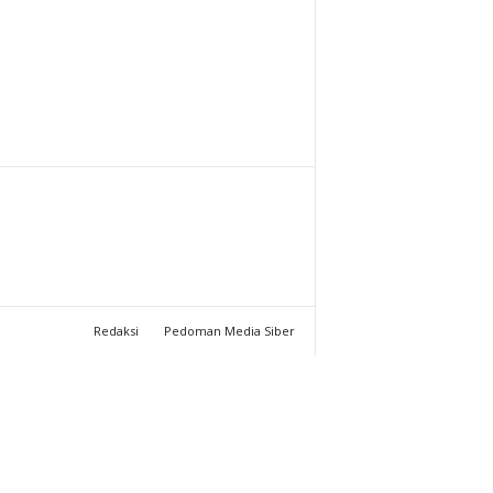
T
U
C
H
A
N
N
Redaksi
Pedoman Media Siber
E
L