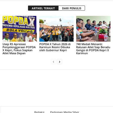
ARTIKEL TERKAIT
DARI PENULIS
Usep RS Apresiasi
POPDA X Tahun 2026 di
740 Medali Menanti:
Penyelenggaraan POPDA
Karimun Resmi Dibuka
Ratusan Atlet Siap Beradu
X Kepri, Fokus Siapkan
oleh Gubernur Kepri
Gengsi di POPDA Kepri X
Atlet Masa Depan
Karimun
Redaksi
Pedoman Media Siber