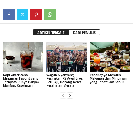
ARTIKEL TERKAIT
DARI PENULIS
Kopi Americano,
Wagub Nyanyang
Pentingnya Memilih
Minuman Favorit yang
Resmikan RS Awal Bros
Makanan dan Minuman
Ternyata Punya Banyak
Batu Aji, Dorong Akses
yang Tepat Saat Sahur
Manfaat Kesehatan
Kesehatan Merata