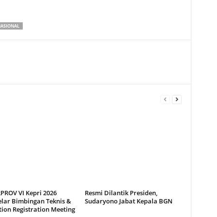
ASIONAL
PROV VI Kepri 2026
Resmi Dilantik Presiden,
lar Bimbingan Teknis &
Sudaryono Jabat Kepala BGN
ion Registration Meeting