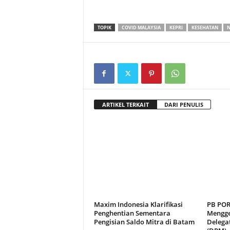
TOPIK
COVID MALAYSIA
KEPRI
KESEHATAN
N
ARTIKEL TERKAIT
DARI PENULIS
Maxim Indonesia Klarifikasi
PB POR
Penghentian Sementara
Mengge
Pengisian Saldo Mitra di Batam
Delegat