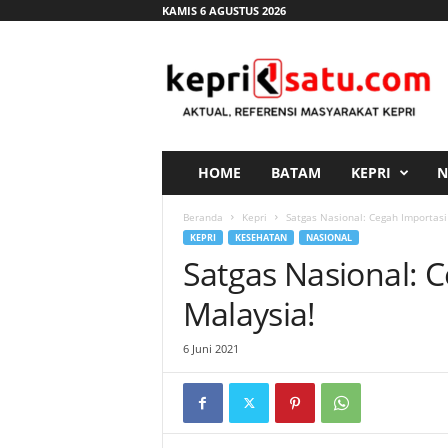
KAMIS 6 AGUSTUS 2026
K
e
p
r
i
s
a
HOME
BATAM
KEPRI
N
t
u
Beranda
Kepri
Satgas Nasional: Cegah Importasi
.
KEPRI
KESEHATAN
NASIONAL
c
Satgas Nasional: 
o
m
Malaysia!
6 Juni 2021